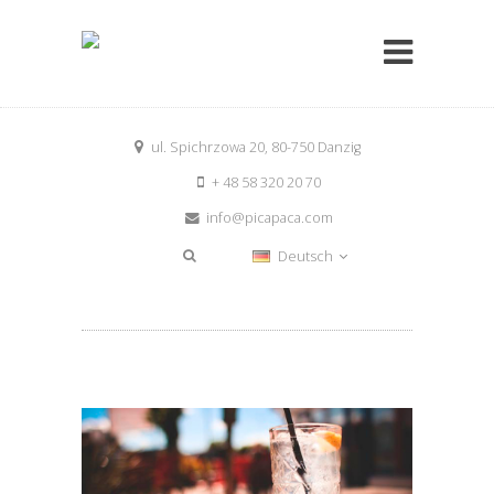
ul. Spichrzowa 20, 80-750 Danzig
+ 48 58 320 20 70
info@picapaca.com
Deutsch