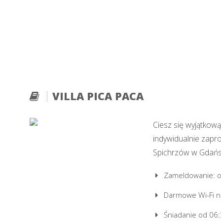
VILLA PICA PACA
Ciesz się wyjątkow
indywidualnie zapr
Spichrzów w Gdańs
Zameldowanie: o
Darmowe Wi-Fi na 
Śniadanie od 06: