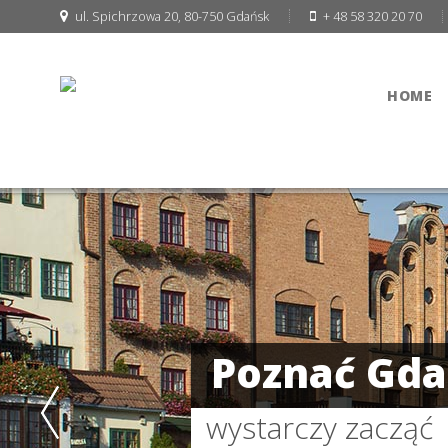
ul. Spichrzowa 20, 80-750 Gdańsk
+ 48 58 320 20 70
HOME
Poznać Gd
wystarczy zacząć