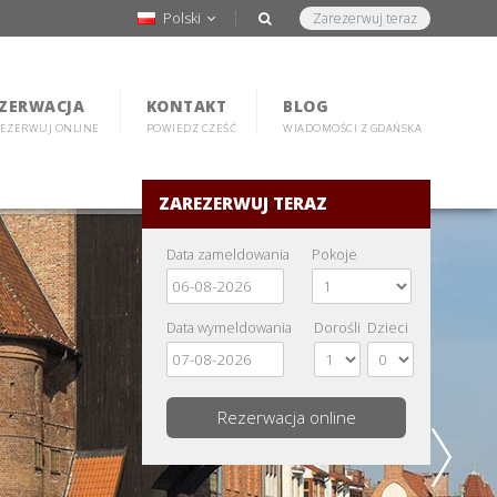
Polski
Zarezerwuj teraz
ZERWACJA
KONTAKT
BLOG
EZERWUJ ONLINE
POWIEDZ CZEŚĆ
WIADOMOŚCI Z GDAŃSKA
ZAREZERWUJ TERAZ
Data zameldowania
Pokoje
Data wymeldowania
Dorośli
Dzieci