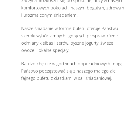
zaczyna. Rozkoszuj się po spokojnej nocy w naszych
komfortowych pokojach, naszym bogatym, zdrowym
i urozmaiconym śniadaniem.
Nasze śniadanie w formie bufetu oferuje Państwu
szeroki wybór zimnych i gorących przypraw, różne
odmiany kiełbas i serów, pyszne jogurty, świeże
owoce i lokalne specjały.
Bardzo chętnie w godzinach popołudniowych mogą
Państwo poczęstować się z naszego małego ale
fajnego bufetu z ciastkami w sali śniadaniowej.