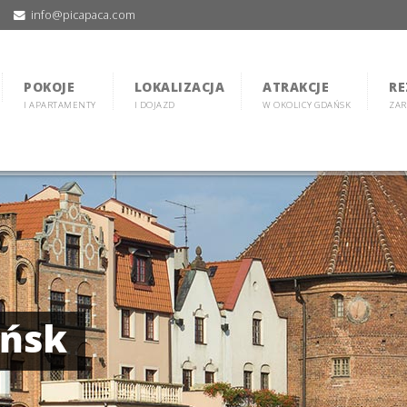
info@picapaca.com
POKOJE
LOKALIZACJA
ATRAKCJE
RE
I APARTAMENTY
I DOJAZD
W OKOLICY GDAŃSK
ZAR
ańsk