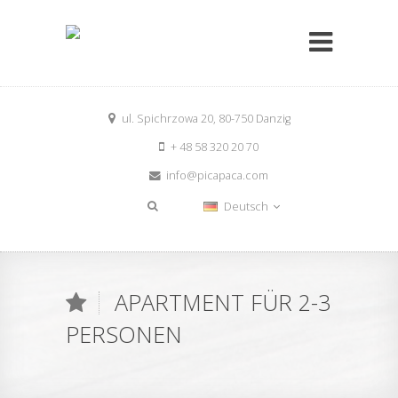
ul. Spichrzowa 20, 80-750 Danzig
+ 48 58 320 20 70
info@picapaca.com
Deutsch
APARTMENT FÜR 2-3
PERSONEN